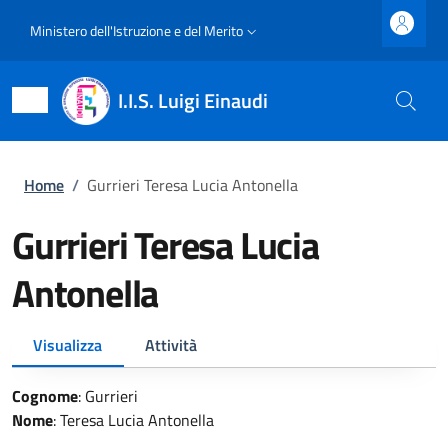
Salta al contenuto principale
Skip to footer content
Slim top
Ministero dell'Istruzione e del Merito
I.I.S. Luigi Einaudi
Briciole di pane
Home
/
Gurrieri Teresa Lucia Antonella
Gurrieri Teresa Lucia
Antonella
Primary tabs
Visualizza
Attività
Cognome
:
Gurrieri
Nome
:
Teresa Lucia Antonella