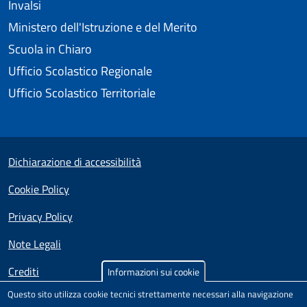
Invalsi
Ministero dell'Istruzione e del Merito
Scuola in Chiaro
Ufficio Scolastico Regionale
Ufficio Scolastico Territoriale
Small prints
Useful links section
Dichiarazione di accessibilità
Cookie Policy
Privacy Policy
Note Legali
Crediti
Informazioni sui cookie
Questo sito utilizza cookie tecnici strettamente necessari alla navigazione
Sito realizzato e distribuito da
Porte Aperte sul Web
,